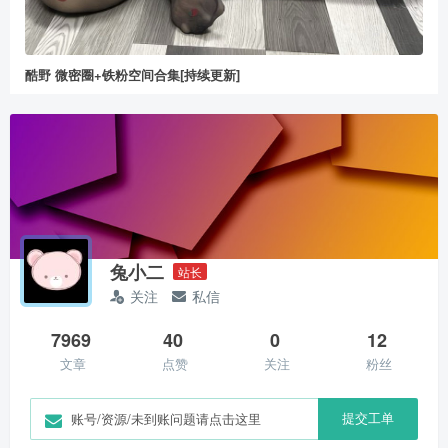
酷野 微密圈+铁粉空间合集[持续更新]
兔小二
站长
关注
私信
7969
40
0
12
文章
点赞
关注
粉丝
提交工单
账号/资源/未到账问题请点击这里