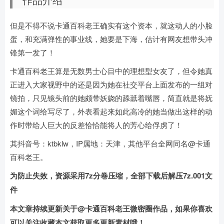
但是不得不说卡通百科老王确实有这个资本，就这动人的小脸
蛋，和充满弹性的事业线，她要是下海，估计有网友想带头冲
锋第一发了！
卡通百科老王算是无数男士心目中的理想型女友了，但令她真
正进入大家视野中的还是因为她在社交平台上面发布的一组对
镜拍，只见镜头前的她颇带妖娆的舔舐着嘴唇，简直就是将妩
媚这个词给写尽了，外表看起来如此高冷的她当做出这样的动
作时带给人巨大的反差恰恰能将人的芳心给俘虏了！
其抖音号：ktbklw，IP属地：天津，其他平台全网同名@卡通
百科老王。
为防止失效，资源采用7z分卷压缩，全部下载后解压7z.001文
件
本文章持续更新关于@卡通百科老王微密圈作品，如果你喜欢
可以关注收藏本文获取更多更新素材哦！