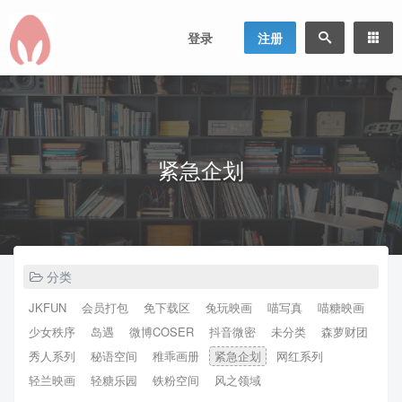
登录
注册
紧急企划
分类
JKFUN
会员打包
免下载区
兔玩映画
喵写真
喵糖映画
少女秩序
岛遇
微博COSER
抖音微密
未分类
森萝财团
秀人系列
秘语空间
稚乖画册
紧急企划
网红系列
轻兰映画
轻糖乐园
铁粉空间
风之领域