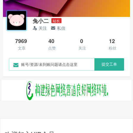
兔小二
站长
关注
私信
7969
40
0
12
文章
点赞
关注
粉丝
提交工单
账号/资源/未到账问题请点击这里