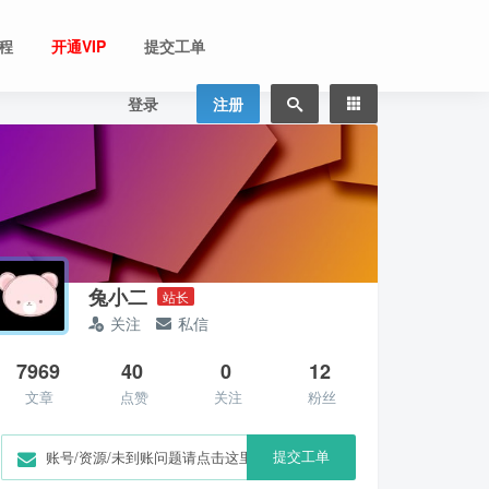
程
开通VIP
提交工单
登录
注册
兔小二
站长
关注
私信
7969
40
0
12
文章
点赞
关注
粉丝
提交工单
账号/资源/未到账问题请点击这里