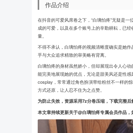
作品介绍
在抖音的可爱风席卷之下，“白璃怕疼”无疑是一
成的可爱，以及在多个账号上的辛勤耕耘，已经收
量。
不得不承认，白璃怕疼的视频清晰度确实是她作品
乎与大众追求精致的审美略有背离。
白璃怕疼的身材虽然娇小，但却展现出令人心动
能完美地展现她的优点，无论是甜美风还是性感
cosplay，常常通过角色扮演带给粉丝不一样
方式还原，让人忍不住为之点赞。
为防止失效，资源采用7z分卷压缩，下载完整后解压
本文章持续更新关于@白璃怕疼专属会员作品，