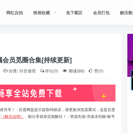
网红自拍
映画收藏
免下载区
会员打包
解压教
属会员觅圈合集[持续更新]
分类:
抖音微密
评论(0)
阅读(60)
赞(0)
请另寻！ - 百度网盘提示提取码错误，请更换浏览器重试，这是百度
看
《解压说明》
，能分享就肯定能解压！ - 资源失效/充值未到账/账号