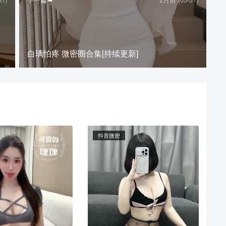
白璃怕疼 微密圈合集[持续更新]
抖音微密