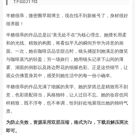
半糖很乖，微密圈早期博主，现在找不到新账号了，身材很好
很养眼！
半糖很乖的作品总是以“美无处不在”为核心理念。她擅长用柔
和的光线、精致的构图，将看似平凡的瞬间升华为诗意的画
面。一次，她在咖啡店品尝甜点时，镜头捕捉到她满足的微笑
与咖啡蒸汽的轻盈；另一场旅行，她用镜头记录下山间的薄
雾、湖面的倒影以及路边野花的细腻色彩。正是这些细节，让
观众仿佛置身其中，感受到她生活中的每一份小确幸。
半糖很乖的作品充满了细腻的美学。她的穿搭总是精致而不刻
意，色彩搭配得当，风格独特，让人过目不忘。她的妆容也同
样精致，既不浮夸，也不单调，恰到好处地展现出她的独特气
质。
为防止失效，资源采用双层压缩，格式为7z，下载后解压两次
即可。