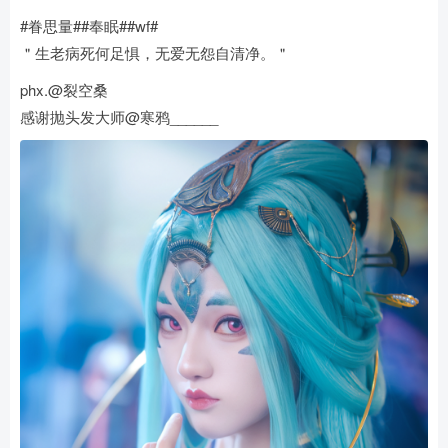
#眷思量##奉眠##wf#
＂生老病死何足惧，无爱无怨自清净。＂
phx.@裂空桑
感谢抛头发大师@寒鸦______