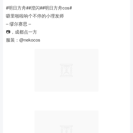
#明日方舟##澄闪##明日方舟cos#
噼里啪啦响个不停的小理发师
– 缪尔赛思 –
📷，成都点一方
服装：@nekocos ​​​