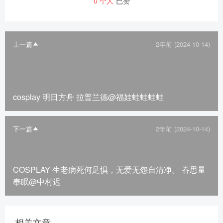
0
个人
已赞
上一篇
2年前 (2024-10-14)
cosplay 明日方舟 拉普兰德@福娃蛙蛙蛙蛙
下一篇
2年前 (2024-10-14)
COSPLAY 生老病死何足惧，无爱无怨自清净。 眷思量
奉眠@中村迟
相关文章