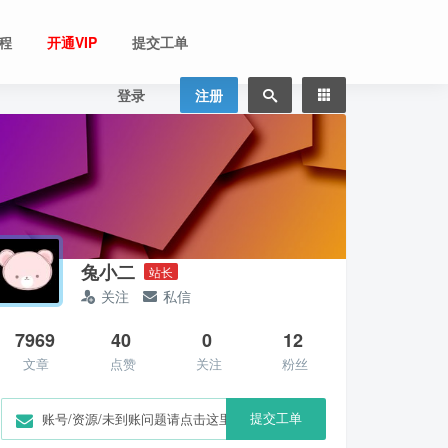
程
开通VIP
提交工单
登录
注册
兔小二
站长
关注
私信
7969
40
0
12
文章
点赞
关注
粉丝
提交工单
账号/资源/未到账问题请点击这里