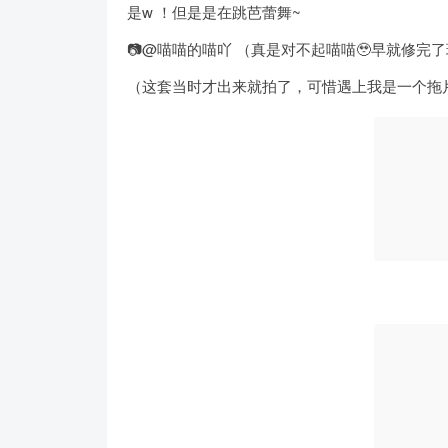
是w ！但是是在跳芭蕾舞~
📷@喵喵的喵吖 （真是对不起喵喵🥹早就修完
（这套当时才出来就拍了，可惜遇上我是一个拖片