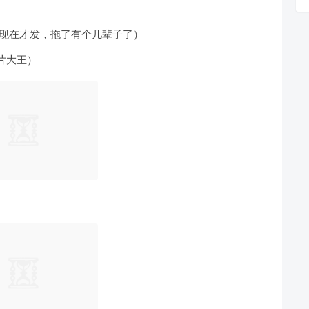
了现在才发，拖了有个几辈子了）
大王） ​