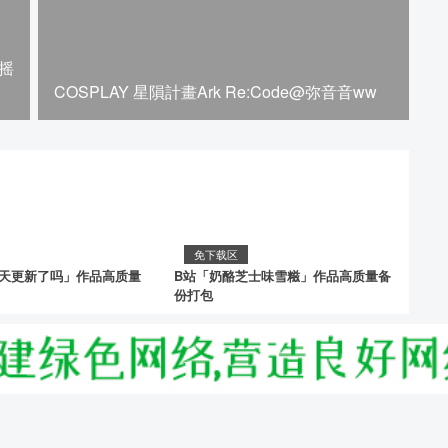
路摇
COSPLAY 星隕計畫Ark Re:Code@弥音音ww
免下载区
今天更新了吗」作品高质量
B站「奶酪芝士味雪糍」作品高质量备
份打包