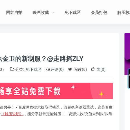
网红自拍
映画收藏
免下载区
会员打包
解压教
 执金卫的新制服？@走路摇ZLY
13）
分类:
免下载区
评论(0)
阅读(8)
赞(0)
请另寻！ - 百度网盘提示提取码错误，请更换浏览器重试，这是百度
看
《解压说明》
，能分享就肯定能解压！ - 资源失效/充值未到账/账号