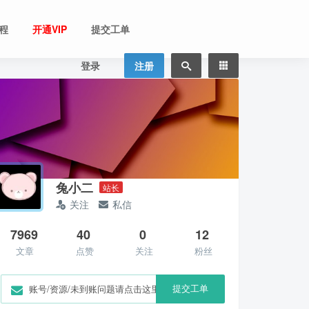
程
开通VIP
提交工单
登录
注册
兔小二
站长
关注
私信
7969
40
0
12
文章
点赞
关注
粉丝
提交工单
账号/资源/未到账问题请点击这里