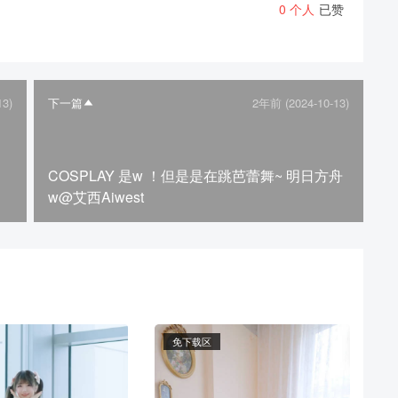
0
个人
已赞
13)
下一篇
2年前 (2024-10-13)
COSPLAY 是w ！但是是在跳芭蕾舞~ 明日方舟
w@艾西Aiwest
免下载区