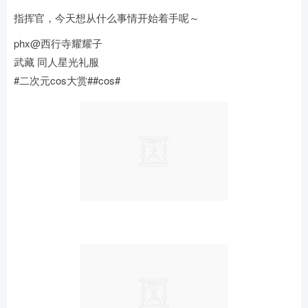
指挥官，今天想从什么事情开始着手呢～
phx@西行寺耀耀子
武藏 同人星光礼服
#二次元cos大赏##cos# ​​​