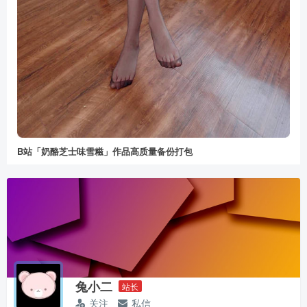
B站「奶酪芝士味雪糍」作品高质量备份打包
兔小二
站长
关注
私信