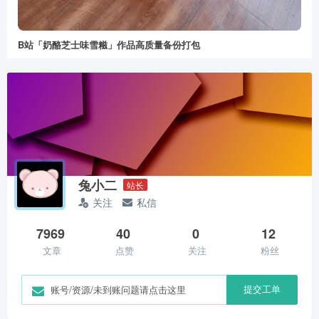
B站「奶酪芝士味雪糍」作品高质量备份打包
兔小二
站长
关注
私信
7969
40
0
12
文章
点赞
关注
粉丝
提交工单
账号/资源/未到账问题请点击这里