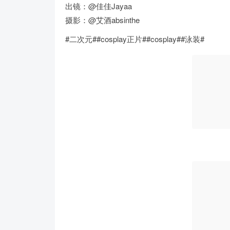
出镜：@佳佳Jayaa
摄影：@艾酒absinthe
#二次元##cosplay正片##cosplay##泳装# ​​​