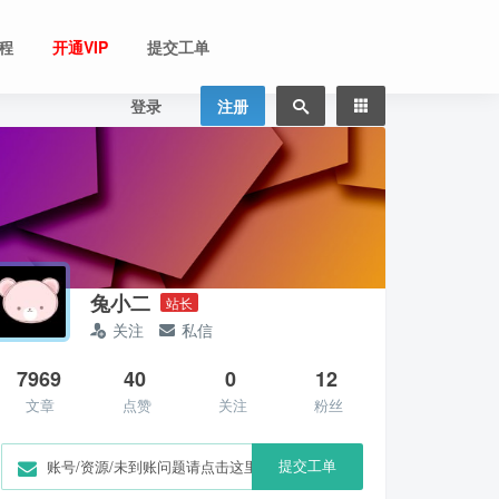
程
开通VIP
提交工单
登录
注册
兔小二
站长
关注
私信
7969
40
0
12
文章
点赞
关注
粉丝
提交工单
账号/资源/未到账问题请点击这里