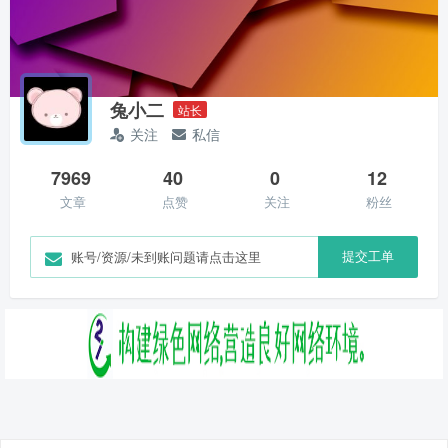
兔小二
站长
关注
私信
7969
40
0
12
文章
点赞
关注
粉丝
提交工单
账号/资源/未到账问题请点击这里