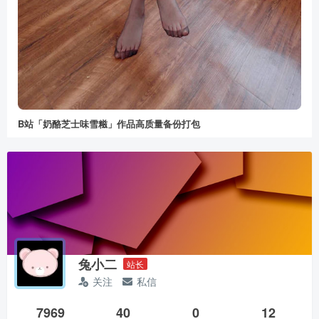
B站「奶酪芝士味雪糍」作品高质量备份打包
兔小二
站长
关注
私信
7969
40
0
12