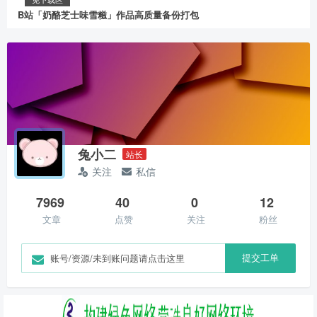
B站「奶酪芝士味雪糍」作品高质量备份打包
兔小二
站长
关注
私信
7969
40
0
12
文章
点赞
关注
粉丝
提交工单
账号/资源/未到账问题请点击这里