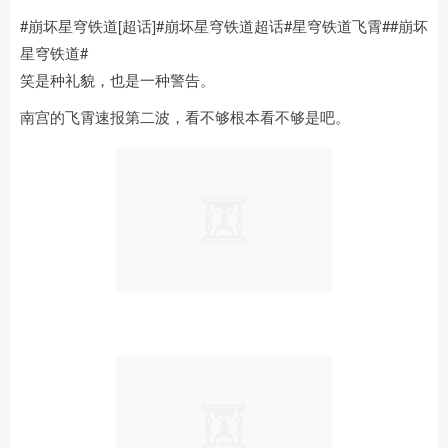
#崩坏星穹铁道[超话]#崩坏星穹铁道超话#星穹铁道飞霄##崩坏
星穹铁道#
笑是种礼貌，也是一种警告。
南宫的飞霄速报第二波，看不够根本看不够是吧。