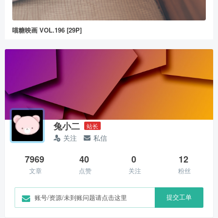
喵糖映画 VOL.196 [29P]
兔小二
站长
关注
私信
7969
40
0
12
文章
点赞
关注
粉丝
提交工单
账号/资源/未到账问题请点击这里