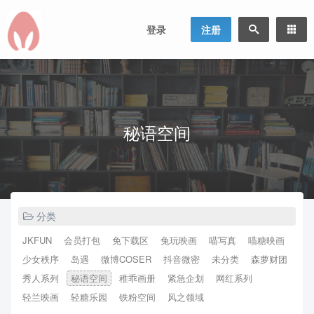
登录
注册
秘语空间
分类
JKFUN
会员打包
免下载区
兔玩映画
喵写真
喵糖映画
少女秩序
岛遇
微博COSER
抖音微密
未分类
森萝财团
秀人系列
秘语空间
稚乖画册
紧急企划
网红系列
轻兰映画
轻糖乐园
铁粉空间
风之领域