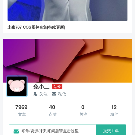
末夜787 COS图包合集[持续更新]
兔小二
站长
关注
私信
7969
40
0
12
文章
点赞
关注
粉丝
提交工单
账号/资源/未到账问题请点击这里