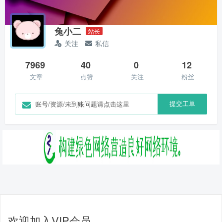
兔小二
站长
关注
私信
7969
40
0
12
文章
点赞
关注
粉丝
提交工单
账号/资源/未到账问题请点击这里
欢迎加入VIP会员