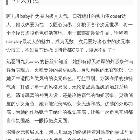
阿九儿baby作为圈内极具人气、口碑绝佳的实力派coser达
人，她以热爱为笔，以匠心为墨，穿梭于各个次元世界，将一
个个经典虚拟角色鲜活落地，用一部部高质量作品，诠释着
cosplay最动人的魅力，成为无数二次元爱好者心中的次元本
命博主，不过目前她微博抖音都GG了，搜索不到了~
熟悉阿九儿baby的粉丝都知道，她拥有得天独厚的外形条件与
舞台表现力。火辣曼妙的身材线条、灵动精致的五官轮廓，让
她天生适配各类风格的次元角色。可盐可甜、亦飒亦柔的独特
气质，打破了单一的风格局限，无论是温柔温婉的治愈系角
色、清冷疏离的神明人设，还是冷艳霸气的御姐形象、灵动俏
皮的少女角色，她都能完美驾驭，毫无违和感。优越的外形功
底，为她的作品赋予了绝佳的视觉基底，让每一次角色亮相都
自带氛围感，一眼惊艳次元圈。
深耕次元领域以来，阿九儿baby始终保持着对热爱的赤诚与专