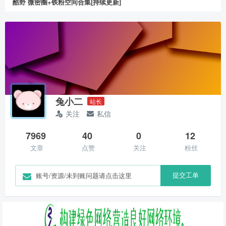
酷野 微密圈+铁粉空间合集[持续更新]
兔小二
站长
关注
私信
7969
40
0
12
文章
点赞
关注
粉丝
提交工单
账号/资源/未到账问题请点击这里