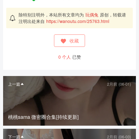
除特别注明外，本站所有文章均为
玩偶兔
原创，转载请
注明出处来自
https://wanoutu.com/25763.html
收藏
0
个人
已赞
上一篇
2月前 (06-01)
桃桃sama 微密圈合集[持续更新]
下一篇
2月前 (06-03)