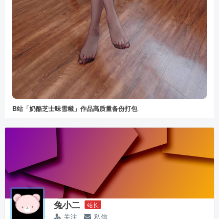
B站「奶酪芝士味雪糍」作品高质量备份打包
兔小二
站长
关注
私信