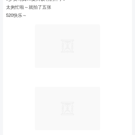
太匆忙啦～就拍了五张
520快乐～