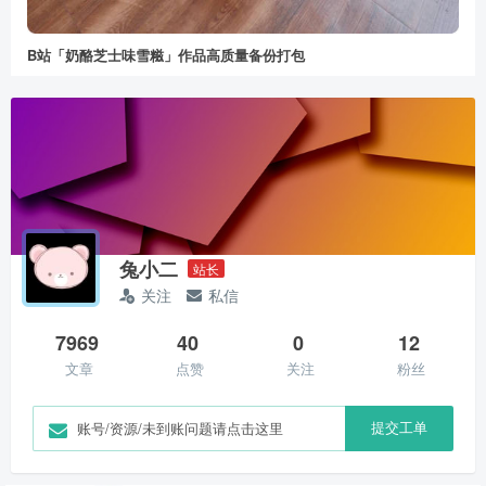
B站「奶酪芝士味雪糍」作品高质量备份打包
兔小二
站长
关注
私信
7969
40
0
12
文章
点赞
关注
粉丝
提交工单
账号/资源/未到账问题请点击这里