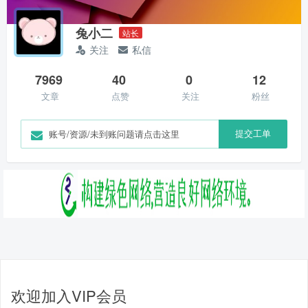
兔小二
站长
关注
私信
7969
40
0
12
文章
点赞
关注
粉丝
提交工单
账号/资源/未到账问题请点击这里
欢迎加入VIP会员