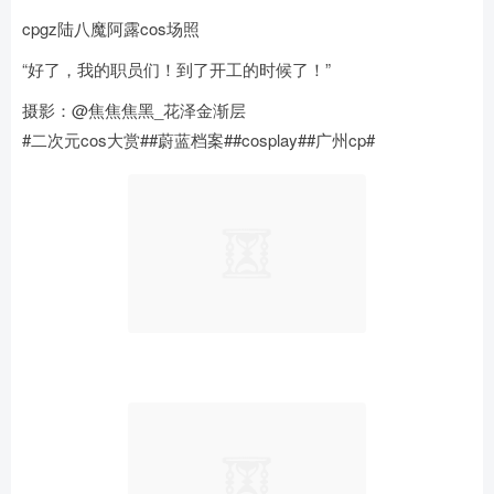
cpgz陆八魔阿露cos场照
“好了，我的职员们！到了开工的时候了！”
摄影：@焦焦焦黑_花泽金渐层
#二次元cos大赏##蔚蓝档案##cosplay##广州cp# ​​​