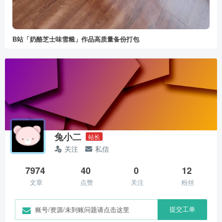
B站「奶酪芝士味雪糍」作品高质量备份打包
兔小二
站长
关注
私信
7974
40
0
12
文章
点赞
关注
粉丝
提交工单
账号/资源/未到账问题请点击这里