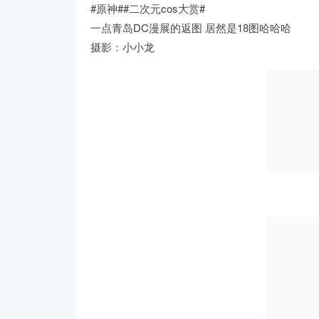
#原神##二次元cos大赏#
一点青岛DC漫展的返图 居然是18图哈哈哈
摄影：小小龙 ​​​