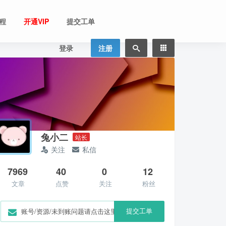
程
开通VIP
提交工单
登录
注册
兔小二
站长
关注
私信
7969
40
0
12
文章
点赞
关注
粉丝
提交工单
账号/资源/未到账问题请点击这里