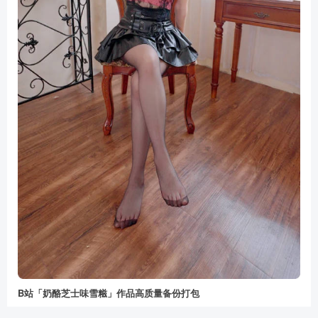
B站「奶酪芝士味雪糍」作品高质量备份打包