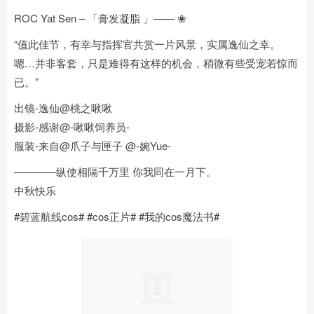
ROC Yat Sen – 「膏发凝脂 」—— ❀
“值此佳节，有幸与指挥官共赏一片风景，实属逸仙之幸。
嗯…并非客套，只是难得有这样的机会，稍微有些受宠若惊而
已。”
出镜-逸仙@桃之啾啾
摄影-感谢@-啾啾饲养员-
服装-来自@爪子与匣子 @-婉Yue-
————纵使相隔千万里 你我同在一月下。
中秋快乐
#碧蓝航线cos# #cos正片# #我的cos魔法书#