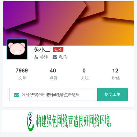
兔小二
站长
关注
私信
7969
40
0
12
文章
点赞
关注
粉丝
提交工单
账号/资源/未到账问题请点击这里