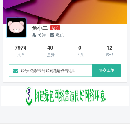
兔小二
站长
关注
私信
7974
40
0
12
文章
点赞
关注
粉丝
提交工单
账号/资源/未到账问题请点击这里