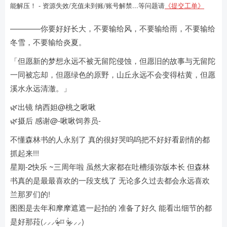
能解压！ - 资源失效/充值未到账/账号解禁...等问题请
《提交工单》
————你要好好长大，不要输给风，不要输给雨，不要输给
冬雪，不要输给炎夏。
「但愿新的梦想永远不被无留陀侵蚀，但愿旧的故事与无留陀
一同被忘却，但愿绿色的原野，山丘永远不会变得枯黄，但愿
溪水永远清澈。」
🌿出镜 纳西妲@桃之啾啾
🌿摄后 感谢@-啾啾饲养员-
不懂森林书的人永别了 真的很好哭呜呜把不好好看剧情的都
抓起来!!!
星期-2快乐 ~三周年啦 虽然大家都在吐槽须弥版本长 但森林
书真的是最最喜欢的一段支线了 无论多久过去都会永远喜欢
兰那罗们的!
图图是去年和摩摩遮遮一起拍的 准备了好久 能看出细节的都
是好那菈(⸝⸝⸝ᵒ̴̶̷̥́ ⌑ ᵒ̴̶̷̣̥̀⸝⸝⸝)