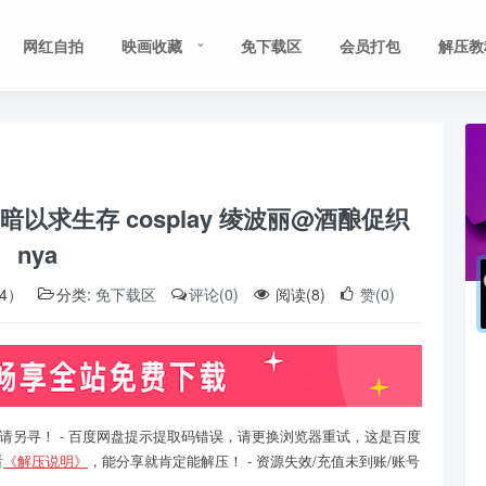
网红自拍
映画收藏
免下载区
会员打包
解压教
求生存 cosplay 绫波丽@酒酿促织
nya
14）
分类:
免下载区
评论(0)
阅读(8)
赞(0)
请另寻！ - 百度网盘提示提取码错误，请更换浏览器重试，这是百度
看
《解压说明》
，能分享就肯定能解压！ - 资源失效/充值未到账/账号