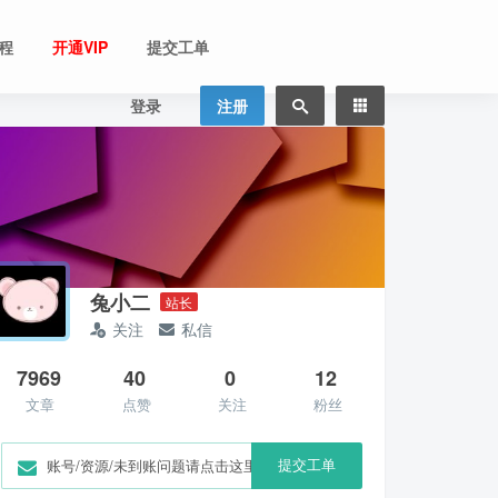
程
开通VIP
提交工单
登录
注册
兔小二
站长
关注
私信
7969
40
0
12
文章
点赞
关注
粉丝
提交工单
账号/资源/未到账问题请点击这里