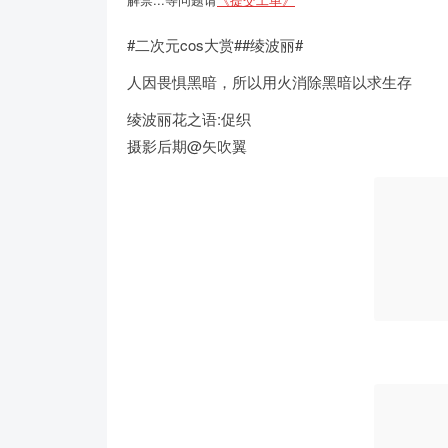
#二次元cos大赏##绫波丽#
人因畏惧黑暗，所以用火消除黑暗以求生存
绫波丽花之语:促织
摄影后期@矢吹翼