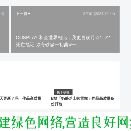
14)
下一篇
2年前 (2024-10-14)
COSPLAY 和全世界相比，我更喜欢月☆*+🦴*
死亡笔记 弥海砂@一初酱w一
免下载区
今天更新了吗」作品高质量
B站「奶酪芝士味雪糍」作品高质量备
份打包