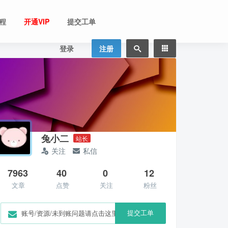
程
开通VIP
提交工单
登录
注册
兔小二
站长
关注
私信
7963
40
0
12
文章
点赞
关注
粉丝
提交工单
账号/资源/未到账问题请点击这里