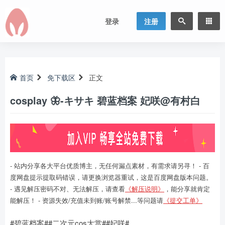
登录
注册
首页
免下载区
正文
cosplay 🦋-キサキ 碧蓝档案 妃咲@有村白
- 站内分享各大平台优质博主，无任何漏点素材，有需求请另寻！ - 百
度网盘提示提取码错误，请更换浏览器重试，这是百度网盘版本问题。
- 遇见解压密码不对、无法解压，请查看
《解压说明》
，能分享就肯定
能解压！ - 资源失效/充值未到账/账号解禁...等问题请
《提交工单》
#碧蓝档案##二次元cos大赏##妃咲#