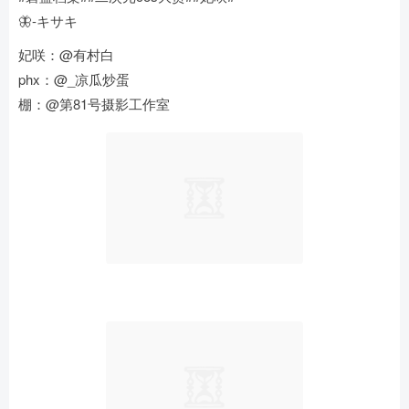
🦋-キサキ
妃咲：@有村白
phx：@_凉瓜炒蛋
棚：@第81号摄影工作室