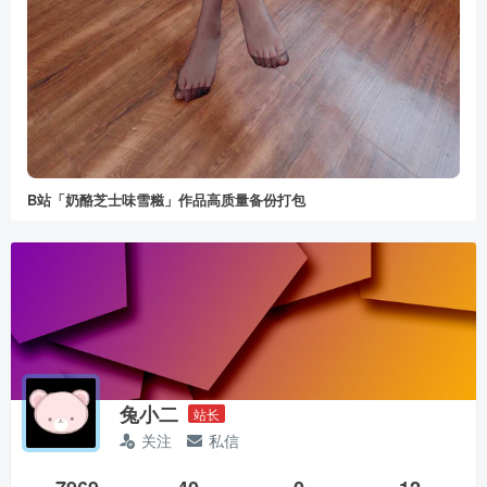
B站「奶酪芝士味雪糍」作品高质量备份打包
兔小二
站长
关注
私信