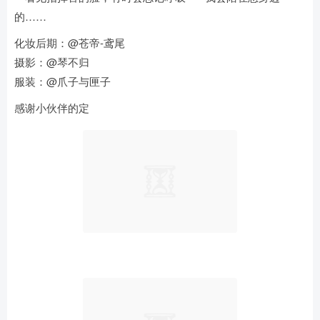
的……
化妆后期：@苍帝-鸢尾
摄影：@琴不归
服装：@爪子与匣子
感谢小伙伴的定