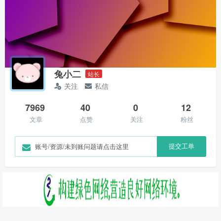
兔小二
站长
关注
私信
7969
40
0
12
文章
点赞
关注
粉丝
提交工单
账号/资源/未到账问题请点击这里