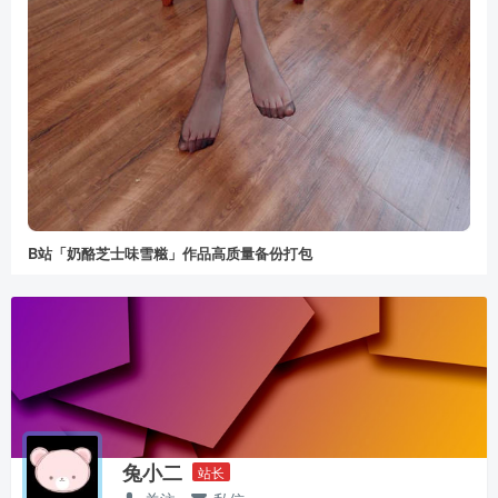
B站「奶酪芝士味雪糍」作品高质量备份打包
兔小二
站长