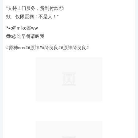
“支持上门服务，货到付款📦
欸、仅限蛋糕！不是人！”
🐾:@miko酱ww
📷:@吃早餐请叫我
#原神cos##原神##绮良良##原神绮良良# ​​​