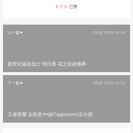
0
个人
已赞
上一篇
2年前 (2024-10-14)
新世纪福音战士 明日香·花之语@挽希-
下一篇
2年前 (2024-10-14)
王者荣耀 朵莉亚🐟@Cappuccino五分甜