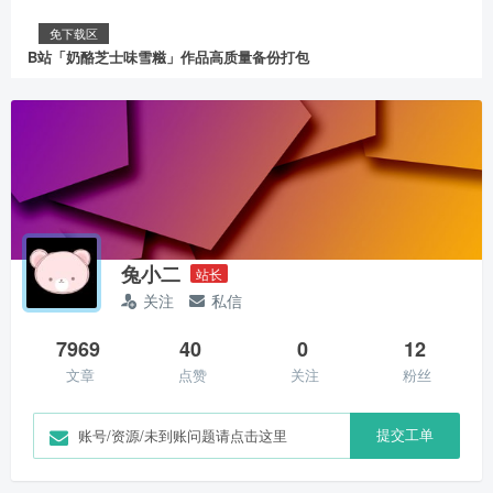
免下载区
B站「奶酪芝士味雪糍」作品高质量备份打包
兔小二
站长
关注
私信
7969
40
0
12
文章
点赞
关注
粉丝
提交工单
账号/资源/未到账问题请点击这里