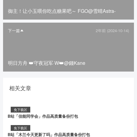
御主！让小玉喂你吃点糖果吧～ FGO@雪晴Astra-
下一篇
2年前 (2024-10-14)
明日方舟 👑守夜冠军·W👑@錢Kane
相关文章
免下载区
B站「佳能同学会」作品高质量备份打包
免下载区
B站「木兰今天更新了吗」作品高质量备份打包