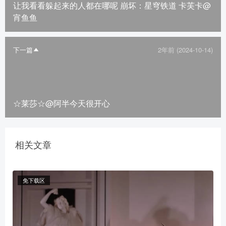
让我看看躲起来的人都在哪呢 崩坏：星穹铁道 卡芙卡@
宵鱼鱼
下一篇
2年前 (2024-10-14)
☆莱莎☆@阿半今天很开心
相关文章
免下载区