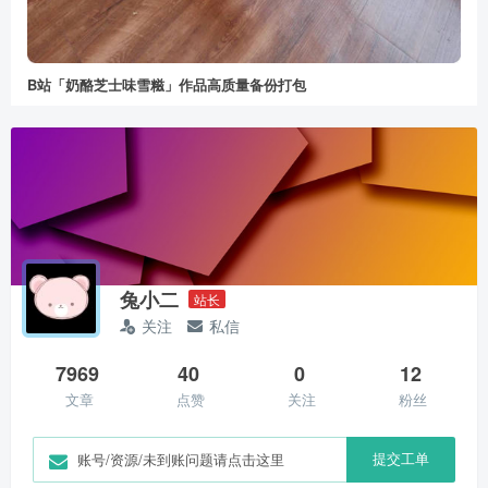
B站「奶酪芝士味雪糍」作品高质量备份打包
兔小二
站长
关注
私信
7969
40
0
12
文章
点赞
关注
粉丝
提交工单
账号/资源/未到账问题请点击这里