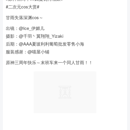
#二次元cos大赏#
甘雨失落深渊cos～
出镜：@Ice_伊媚儿
摄影：@千羽丶翼翔翔_Yizaki
后期：@AAA夏玻利利葡萄批发零售小海
服装感谢：@喵屋小铺
原神三周年快乐～末班车来一个同人甘雨！！ ​​​