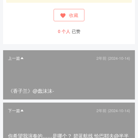
收藏
0
个人
已赞
上一篇
2年前 (2024-10-14)
《香子兰》@蠢沫沫-
下一篇
2年前 (2024-10-14)
你希望我演奏的……是哪个？ 碧蓝航线 恰巴耶夫@半半