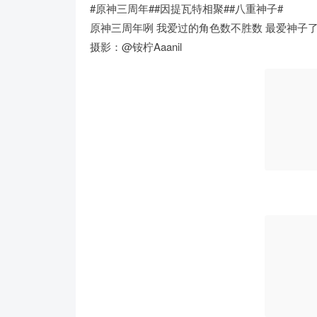
#原神三周年##因提瓦特相聚##八重神子#
原神三周年咧 我爱过的角色数不胜数 最爱神子了
摄影：@铵柠Aaanil ​​​