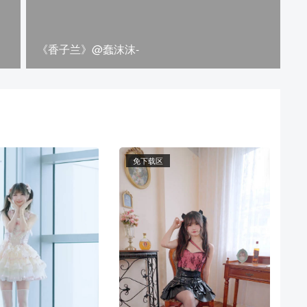
《香子兰》@蠢沫沫-
免下载区