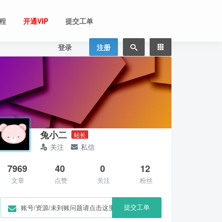
程
开通VIP
提交工单
登录
注册
兔小二
站长
关注
私信
7969
40
0
12
文章
点赞
关注
粉丝
提交工单
账号/资源/未到账问题请点击这里