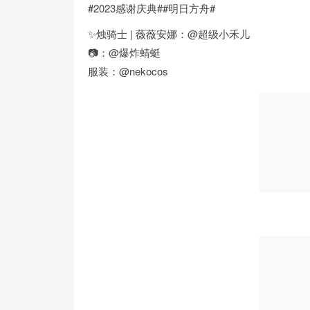
#2023感谢庆典##明日方舟#
✨烛骑士 | 薇薇安娜：@超级小禾儿
📷：@爆炸蜻蜓
服装：@nekocos