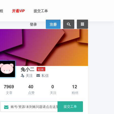
程
开通VIP
提交工单
登录
注册
兔小二
站长
关注
私信
7969
40
0
12
文章
点赞
关注
粉丝
提交工单
账号/资源/未到账问题请点击这里