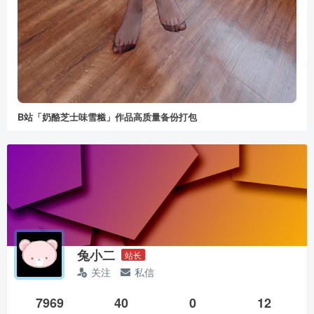
B站「奶酪芝士味雪糍」作品高质量备份打包
兔小二
站长
关注
私信
7969
40
0
12