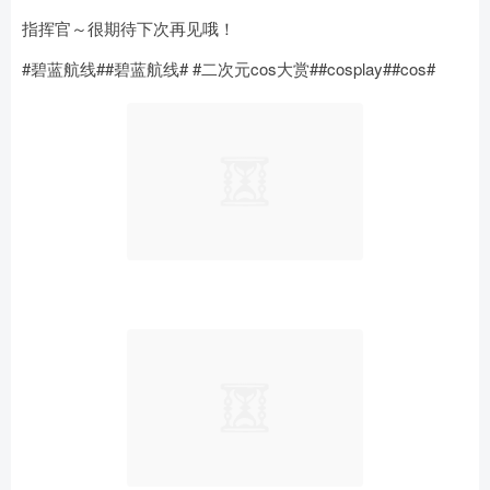
指挥官～很期待下次再见哦！
#碧蓝航线##碧蓝航线# #二次元cos大赏##cosplay##cos# ​​​