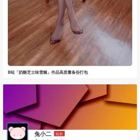
B站「奶酪芝士味雪糍」作品高质量备份打包
兔小二
站长