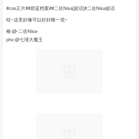
#cos正片##碧蓝档案##二佐Nisa[超话]#二佐Nisa超话
哇~这里好像可以好好睡一觉~
椿:@-二佐Nisa-
phx:@七瑾大魔王