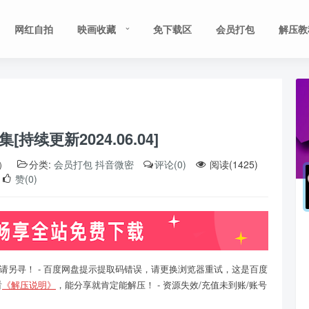
网红自拍
映画收藏
免下载区
会员打包
解压教
持续更新2024.06.04]
8）
分类:
会员打包
抖音微密
评论(0)
阅读(1425)
赞(0)
请另寻！ - 百度网盘提示提取码错误，请更换浏览器重试，这是百度
看
《解压说明》
，能分享就肯定能解压！ - 资源失效/充值未到账/账号