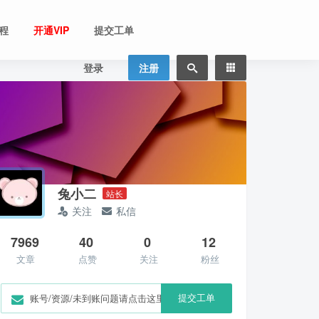
程
开通VIP
提交工单
登录
注册
兔小二
站长
关注
私信
7969
40
0
12
文章
点赞
关注
粉丝
提交工单
账号/资源/未到账问题请点击这里