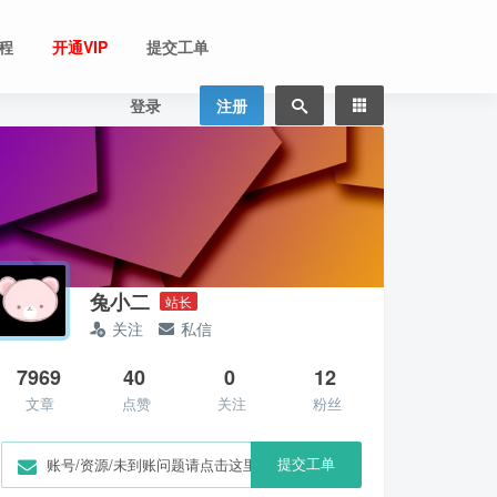
程
开通VIP
提交工单
登录
注册
兔小二
站长
关注
私信
7969
40
0
12
文章
点赞
关注
粉丝
提交工单
账号/资源/未到账问题请点击这里