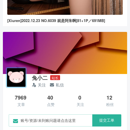
[Xiuren]2022.12.23 NO.6039 就是阿朱啊[81+1P／691MB]
兔小二
站长
关注
私信
7969
40
0
12
文章
点赞
关注
粉丝
提交工单
账号/资源/未到账问题请点击这里