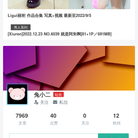
Ligui丽柜 作品合集 写真+视频 最新至2022/9/5
秀人系列
[Xiuren]2022.12.23 NO.6039 就是阿朱啊[81+1P／691MB]
兔小二
站长
关注
私信
7969
40
0
12
文章
点赞
关注
粉丝