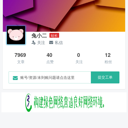
兔小二
站长
关注
私信
7969
40
0
12
文章
点赞
关注
粉丝
提交工单
账号/资源/未到账问题请点击这里