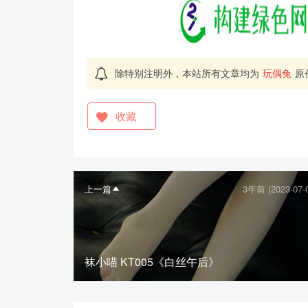
除特别注明外，本站所有文章均为
玩偶兔
原
收藏
上一篇
3年前 (2023-07-
袜小喵 KT005《白丝午后》