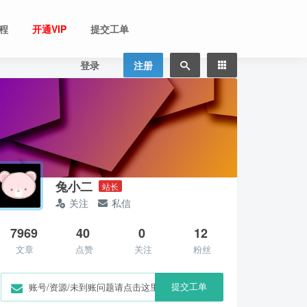
程
开通VIP
提交工单
登录
注册
兔小二
站长
关注
私信
7969
40
0
12
文章
点赞
关注
粉丝
提交工单
账号/资源/未到账问题请点击这里