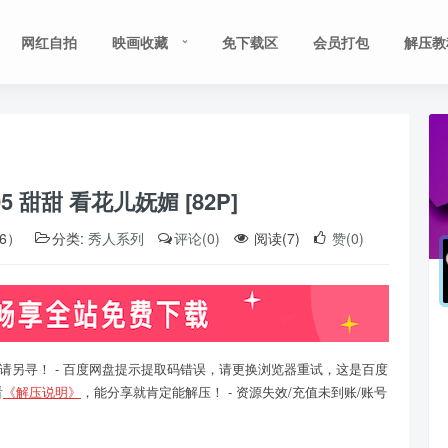
网红自拍
映画收藏
免下载区
会员打包
解压教
05 甜甜 看花儿妩媚 [82P]
06）
分类:
秀人系列
评论(0)
阅读(7)
赞(0)
请另寻！ - 百度网盘提示提取码错误，请更换浏览器重试，这是百度
看
《解压说明》
，能分享就肯定能解压！ - 资源失效/充值未到账/账号