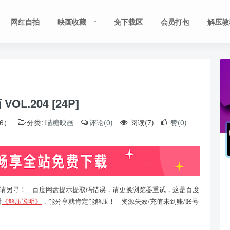
网红自拍
映画收藏
免下载区
会员打包
解压教
OL.204 [24P]
06）
分类:
喵糖映画
评论(0)
阅读(7)
赞(0)
请另寻！ - 百度网盘提示提取码错误，请更换浏览器重试，这是百度
看
《解压说明》
，能分享就肯定能解压！ - 资源失效/充值未到账/账号