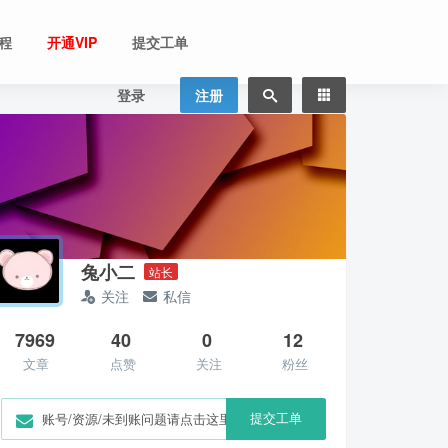
程
开通VIP
提交工单
登录
注册
兔小二
站长
关注
私信
7969
40
0
12
文章
点赞
关注
粉丝
提交工单
账号/资源/未到账问题请点击这里