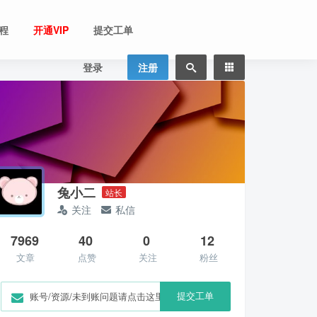
程
开通VIP
提交工单
登录
注册
兔小二
站长
关注
私信
7969
40
0
12
文章
点赞
关注
粉丝
提交工单
账号/资源/未到账问题请点击这里