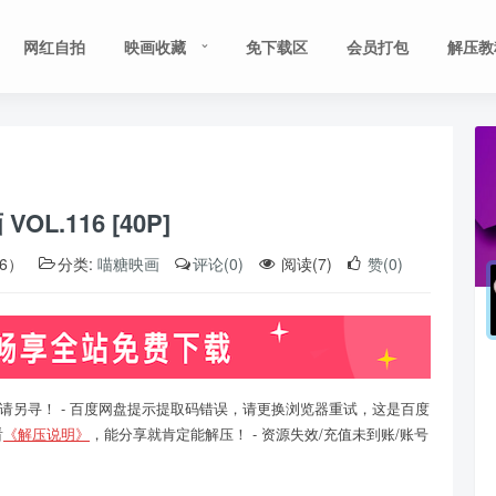
网红自拍
映画收藏
免下载区
会员打包
解压教
OL.116 [40P]
06）
分类:
喵糖映画
评论(0)
阅读(7)
赞(0)
请另寻！ - 百度网盘提示提取码错误，请更换浏览器重试，这是百度
看
《解压说明》
，能分享就肯定能解压！ - 资源失效/充值未到账/账号