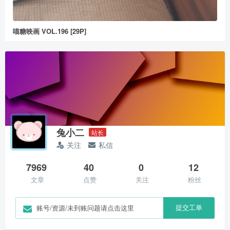
喵糖映画 VOL.196 [29P]
兔小二
站长
关注
私信
7969
40
0
12
文章
点赞
关注
粉丝
提交工单
账号/资源/未到账问题请点击这里